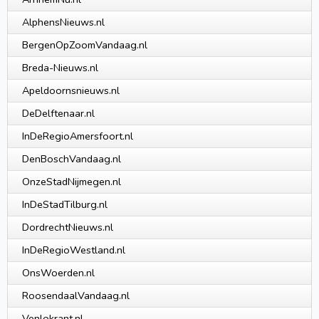
AlphensNieuws.nl
BergenOpZoomVandaag.nl
Breda-Nieuws.nl
Apeldoornsnieuws.nl
DeDelftenaar.nl
InDeRegioAmersfoort.nl
DenBoschVandaag.nl
OnzeStadNijmegen.nl
InDeStadTilburg.nl
DordrechtNieuws.nl
InDeRegioWestland.nl
OnsWoerden.nl
RoosendaalVandaag.nl
Venlokrant.nl