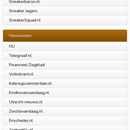
Sneakerbaron.nl
Sneaker Jagers
SneakerSquad.nl
Nieuwssites
NU
Telegraaf.nl
Financieel Dagblad
Volkskrant.nl
Inderegioamsterdam.nl
Eindhovenvandaag.nl
Utrecht-nieuws.nl
Zwollevandaag.nl
Enscheder.nl
ArnhemNu.nl